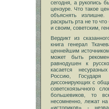
сегодня, а рукопись 
цензуре. Что такое ц
объяснять излишне.
раскрыть рта не то чт
и своим, советским, ге
Вердикт из сказанно
книга генерал Ткаче
ценнейшим источником
может быть рекоме
равнодушен к русск
касается несуразны
Россию, Государя
диссонирующих с общи
советскоязычного сл
большевиков, то вс
несомненно, лежат на
«историков» - незв