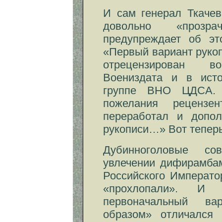
И сам генерал Ткачев
довольно «прозр
предупреждает об эт
«Первый вариант рукопи
отрецензирован во
Воениздата и в исто
группе ВНО ЦДСА. 
пожелания рецензе
переработал и допол
рукописи…» Вот теперь
Дубинноголовые со
увлечении дифирамбам
Российского Императо
«прохлопали». И
первоначальный ва
образом» отличался 