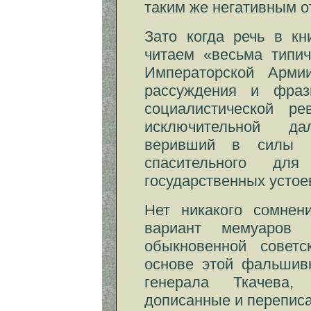
таким же негативным 
Зато когда речь в кн
читаем «весьма типи
Императорской Арми
рассуждения и фраз
социалистической р
исключительной дал
веривший в силы н
спасительного дл
государственных устоев
Нет никакого сомнен
вариант мемуаров 
обыкновенной советс
основе этой фальшив
генерала Ткачева,
дописанные и перепис