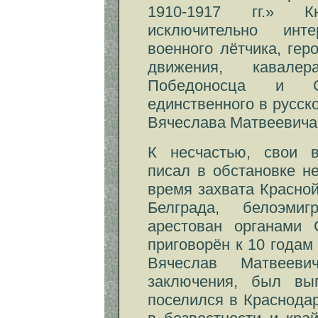
1910-1917 гг.» К
исключительно инт
военного лётчика, гер
движения, кавале
Победоносца и С
единственного в русск
Вячеслава Матвеевича 
К несчастью, свои в
писал в обстановке н
время захвата Красно
Белграда, белоэми
арестован органам
приговорён к 10 годам
Вячеслав Матвееви
заключения, был в
поселился в Краснодар