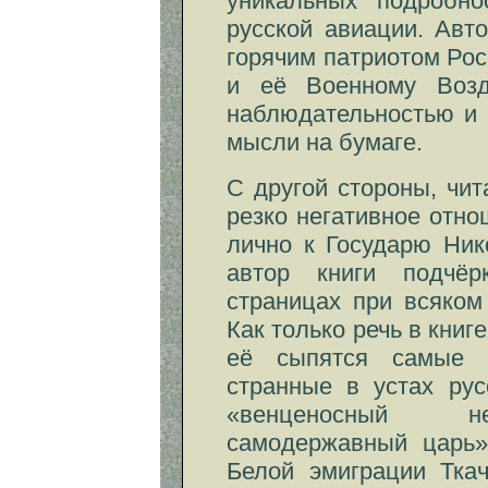
уникальных подробно
русской авиации. Авт
горячим патриотом Ро
и её Военному Возд
наблюдательностью и 
мысли на бумаге.
С другой стороны, чит
резко негативное отно
лично к Государю Ник
автор книги подчёр
страницах при всяком
Как только речь в книг
её сыпятся самые н
странные в устах рус
«венценосный не
самодержавный царь»
Белой эмиграции Тка