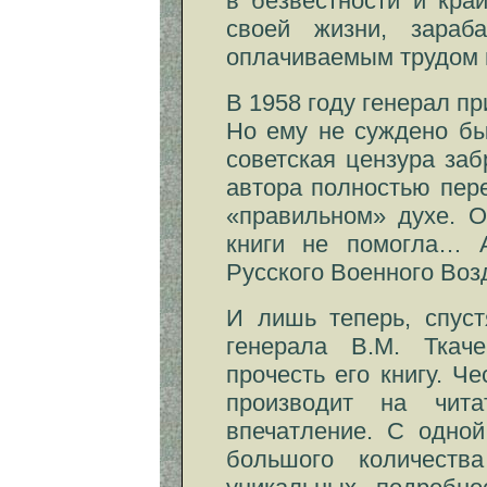
в безвестности и кра
своей жизни, зара
оплачиваемым трудом
В 1958 году генерал п
Но ему не суждено бы
советская цензура заб
автора полностью пере
«правильном» духе. О
книги не помогла… 
Русского Военного Во
И лишь теперь, спуст
генерала В.М. Ткач
прочесть его книгу. Че
производит на чита
впечатление. С одной
большого количеств