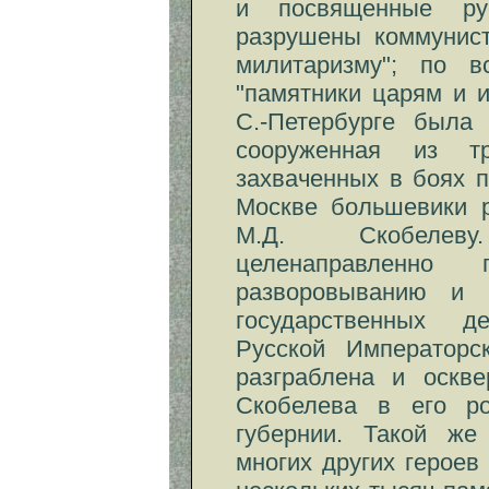
и посвященные рус
разрушены коммунист
милитаризму"; по в
"памятники царям и их
С.-Петербурге была
сооруженная из т
захваченных в боях 
Москве большевики р
М.Д. Скобелев
целенаправленно
разворовыванию и 
государственных д
Русской Императорс
разграблена и оскве
Скобелева в его р
губернии. Такой же
многих других героев