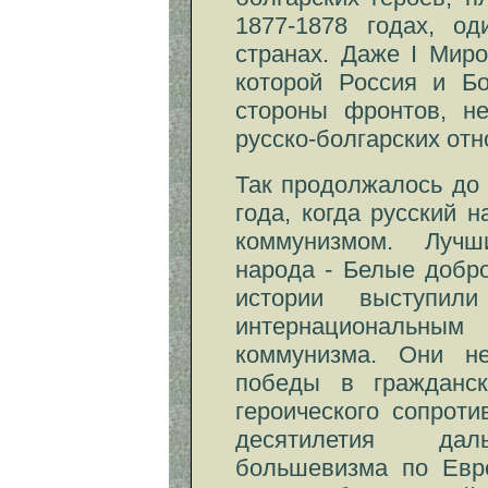
1877-1878 годах, од
странах. Даже I Миро
которой Россия и Бо
стороны фронтов, не
русско-болгарских от
Так продолжалось до 
года, когда русский 
коммунизмом. Лучш
народа - Белые добр
истории выступи
интернациональ
коммунизма. Они н
победы в гражданск
героического сопрот
десятилетия даль
большевизма по Евро