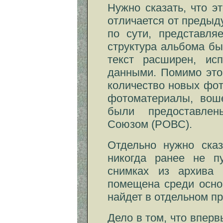
Нужно сказать, что э
отличается от предыду
по сути, представля
структура альбома бы
текст расширен, ис
данными. Помимо это
количество новых фо
фотоматериалы, вош
были предоставле
Союзом (РОВС).
Отдельно нужно ска
никогда ранее не пу
снимках из архива
помещена среди основ
найдет в отдельном пр
Дело в том, что вперв