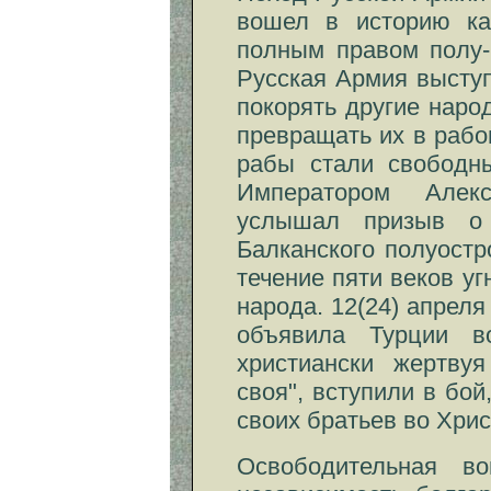
вошел в историю ка
полным правом полу-
Русская Армия выступ
покорять другие наро
превращать их в рабов
рабы стали свободны
Императором Алек
услышал призыв о
Балканского полуостр
течение пяти веков уг
народа. 12(24) апрел
объявила Турции в
христиански жертву
своя", вступили в бой
своих братьев во Хрис
Освободительная в