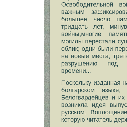
Освободительной в
важным зафиксиро
большее число пам
тридцать лет, мину
войны,многие памя
могилы перестали су
облик; одни были пер
на новые места, трет
разрушению под в
времени...
Поскольку изданная н
болгарском языке,
Белогвардейцев и их
возникла идея выпу
русском. Воплощение
которую читатель держ