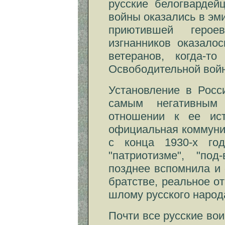
русские белогвардей
войны оказались в эми
приютившей героев
изгнанников оказало
ветеранов, когда-т
Освободительной войн
Установление в Росс
самым негативным
отношении к ее ист
официальная коммуни
с конца 1930-х го
"патриотизме", "под
позднее вспомнила и 
братстве, реальное о
шлому русского наро
Почти все русские во