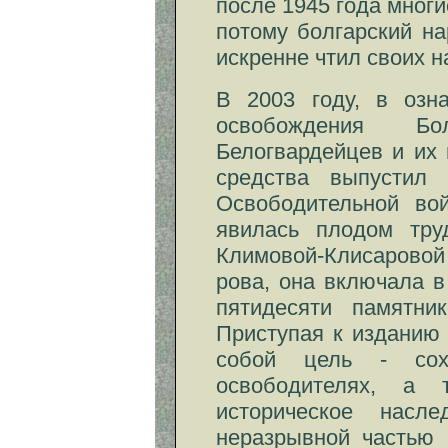
после 1945 года мног
потому болгарский н
искренне чтил своих 
В 2003 году, в озн
освобождения Бо
Белогвардейцев и их 
средства выпустил
Освободительной вой
явилась плодом тру
Климовой-Клисаровой
рова, она включала в
пятидесяти памятни
Приступая к изданию 
собой цель - сох
освободителях, а т
историческое насл
неразрывной частью 