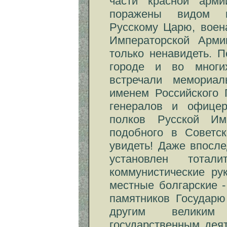
части красной арми
поражены видом м
Русскому Царю, воен
Императорской Арми
только ненавидеть. 
городе и во многи
встречали мемориа
именем Российского 
генералов и офицер
полков Русской Им
подобного в Советс
увидеть! Даже впосле
установлен тотал
коммунистические ру
местные болгарские 
памятников Государю
другим велики
государственным дея