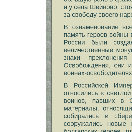
и у села Шейново, сто
за свободу своего нар
В ознаменование все
память героев войны 
России были созда
величественные мону
знаки преклонения
Освобождения, они и
воинах-освободителях,
В Российской Импе
относились к светлой
воинов, павших в О
материалы, относящи
собирались и сбере
сооружались новые 
болгарских героев, 