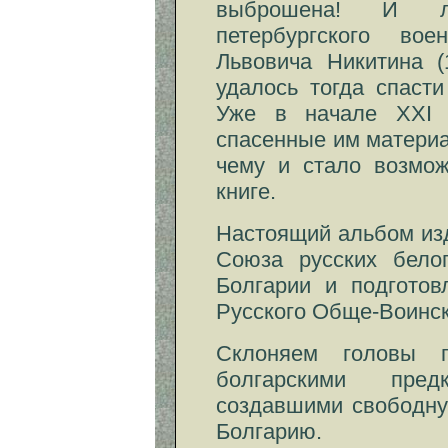
выброшена! И л
петербургского вое
Львовича Никитина (
удалось тогда спаст
Уже в начале XXI 
спасенные им матери
чему и стало возмож
книге.
Настоящий альбом из
Союза русских бело
Болгарии и подготов
Русского Обще-Воинск
Склоняем головы 
болгарскими пре
создавшими свободную
Болгарию.