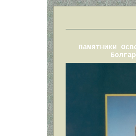
Памятники Осв
Болгар