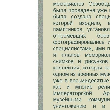
мемориалов Освобод
была проведена уже в
была создана специ
которой входило,
памятников, установ
отгремевших бое
фотографировались и
специалистами, ими 
и планов мемориал
снимков и рисунков
коллекция, которая з
одном из военных музе
уже в восьмидесятые 
как и многие рели
Императорской А
музейными коммуни
уничтожению и в 