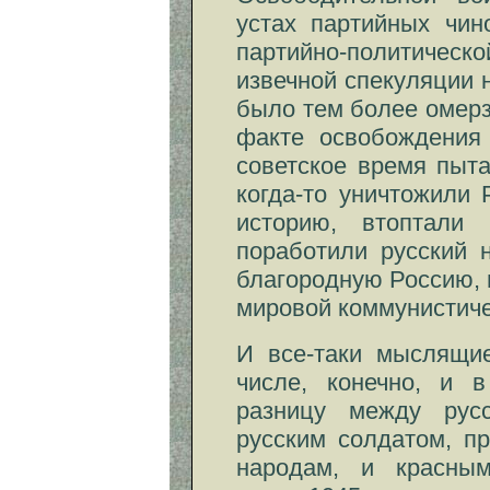
устах партийных чин
партийно-политичес
извечной спекуляции 
было тем более омерз
факте освобождения
советское время пыт
когда-то уничтожили
историю, втоптали
поработили русский 
благородную Россию, 
мировой коммунистиче
И все-таки мыслящи
числе, конечно, и в
разницу между рус
русским солдатом, п
народам, и красным