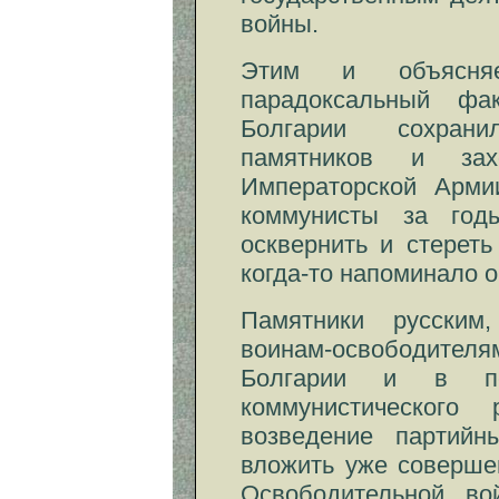
войны.
Этим и объясняе
парадоксальный фа
Болгарии сохрани
памятников и зах
Императорской Арми
коммунисты за год
осквернить и стереть
когда-то напоминало о
Памятники русским
воинам-освободител
Болгарии и в п
коммунистическог
возведение партийн
вложить уже соверше
Освободительной во