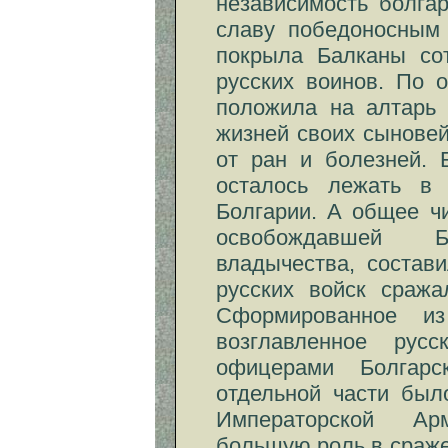
независимость болга
славу победоносным 
покрыла Балканы со
русских воинов. По 
положила на алтарь 
жизней своих сыновей
от ран и болезней. 
осталось лежать в 
Болгарии. А общее ч
освобождавшей 
владычества, состав
русских войск сража
Сформированное из
возглавленное рус
офицерами Болгарс
отдельной части был
Императорской Ар
большую роль в сраж