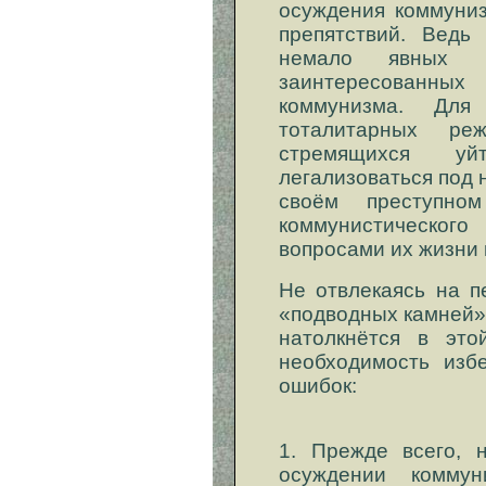
осуждения коммуниз
препятствий. Ведь
немало явных 
заинтересованных
коммунизма. Для
тоталитарных ре
стремящихся уй
легализоваться под 
своём преступно
коммунистическо
вопросами их жизни 
Не отвлекаясь на п
«подводных камней»
натолкнётся в это
необходимость изб
ошибок:
1. Прежде всего, н
осуждении комму