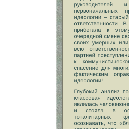
руководителей
первоначальных п
идеологии – старый
ответственности. В
прибегала к это
очередной смене сво
своих умерших или
всю ответственно
партией преступлен
к коммунистичес
спасение для многи
фактическим опра
идеологии!
Глубокий анализ по
классовая идеоло
являлась человекон
и стояла в осн
тоталитарных к
осознавать, что «б