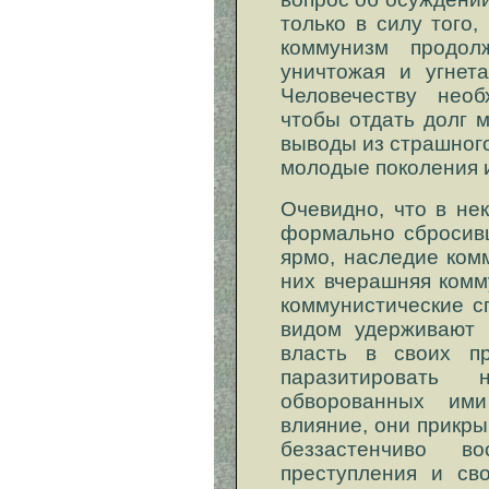
только в силу того,
коммунизм продол
уничтожая и угнет
Человечеству необ
чтобы отдать долг 
выводы из страшного
молодые поколения и
Очевидно, что в не
формально сбросивш
ярмо, наследие ком
них вчерашняя комм
коммунистические с
видом удерживают 
власть в своих пр
паразитироват
обворованных им
влияние, они прикры
беззастенчиво в
преступления и св