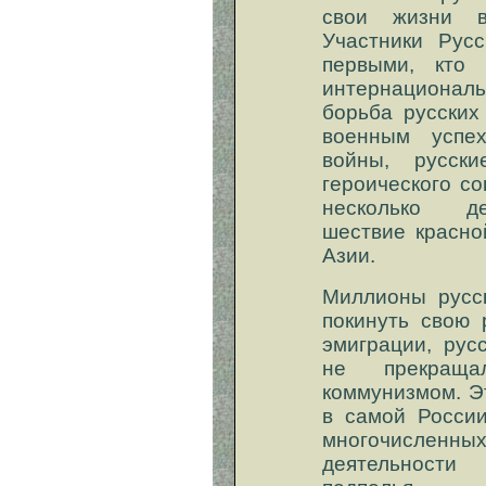
свои жизни в
Участники Рус
первыми, кто
интернациональ
борьба русских
военным успе
войны, русск
героического с
несколько де
шествие красно
Азии.
Миллионы русс
покинуть свою 
эмиграции, рус
не прекращ
коммунизмом. Э
в самой России
многочисленн
деятельности