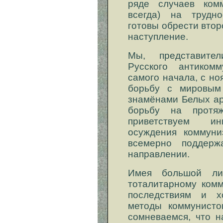
ряде случаев комм
всегда) на трудно
готовы обрести втор
наступление.
Мы, представите
Русского антикомм
самого начала, с но
борьбу с мировым
знамёнами Белых ар
борьбу на протя
приветствуем ин
осуждения коммуни
всемерно поддер
направлении.
Имея большой ли
тоталитарному комм
последствиям и х
методы коммунисто
сомневаемся, что н