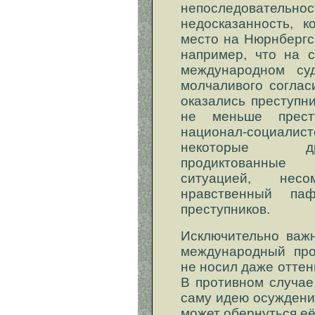
непоследовательн
недосказанность, к
место на Нюрнбергс
например, что на с
международном су
молчаливого соглас
оказались преступн
не меньше прест
национал-социалисто
некоторые дру
продиктованные 
ситуацией, несо
нравственный па
преступников.
Исключительно важн
международный про
не носил даже оттен
В противном случае
саму идею осуждени
может обернуться е