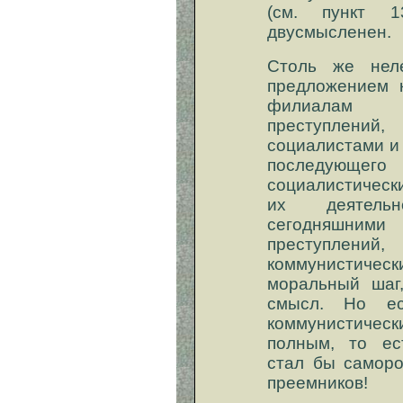
(см. пункт 1
двусмысленен.
Столь же нел
предложением 
филиалам «
преступлений
социалистами и
последующе
социалистическ
их деятель
сегодняшни
преступлений
коммунистическ
моральный шаг
смысл. Но ес
коммунистическ
полным, то ес
стал бы саморо
преемников!