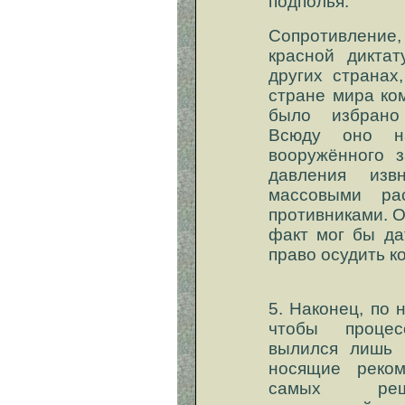
подполья.
Сопротивление,
красной дикта
других странах
стране мира ко
было избрано
Всюду оно на
вооружённого з
давления изв
массовыми ра
противниками. 
факт мог бы да
право осудить к
5. Наконец, по
чтобы процес
вылился лишь 
носящие реком
самых реши