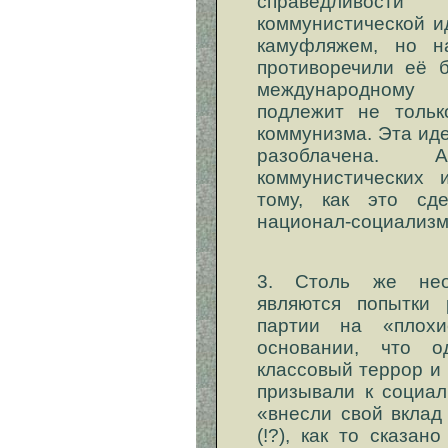
справедливос
коммунистической и
камуфляжем, но н
противоречили её 
международному 
подлежит не тольк
коммунизма. Эта ид
разоблачена. 
коммунистических 
тому, как это сд
национал-социализм
3. Столь же нео
являются попытки 
партии на «плох
основании, что 
классовый террор и 
призывали к социал
«внесли свой вклад
(!?), как то сказан