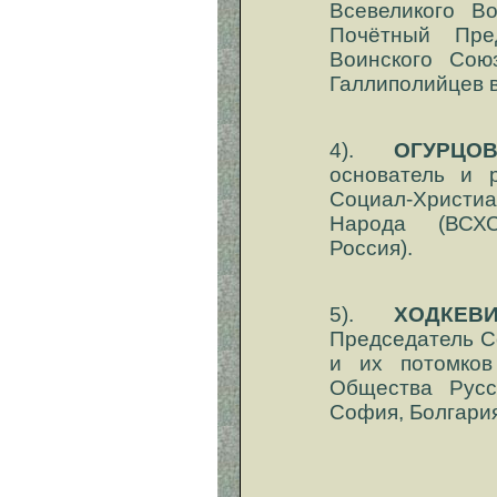
Всевеликого В
Почётный Пре
Воинского Сою
Галлиполийцев 
4).
ОГУРЦО
основатель и р
Социал-Христи
Народа (ВСХСО
Россия).
5).
ХОДКЕВ
Председатель С
и их потомков
Общества Русс
София, Болгария