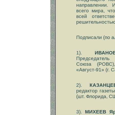
направлении. 
всего мира, чт
всей ответств
решительностью
Подписали (по а
1).
ИВАН
Председатель
Союза (РОВС),
«Август-91» (г. 
2).
КАЗАНЦЕ
редактор газет
(шт. Флорида, С
3).
МИХЕЕВ Яр