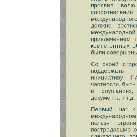
проявил волю
сопротивлении
международно
должно вести
международной
привлечением 
компетентных о
были совершены
Со своей стор
поддержать
инициативу 
частности, быть
в слушаниях,
документа и т.д.
Первый шаг к
международном 
нельзя ограни
пострадавшие о
следующего ло