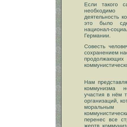
Если такого с
необходимо б
деятельность ко
это было сд
национал-соц
Германии.
Совесть челове
сохранением на
продолжающих 
коммунистическ
Нам представля
коммунизма н
участия в нём 
организаций, к
моральны
коммунистичес
перенес все с
жертв коммуниз