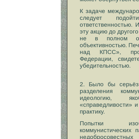
К задаче междунаро
следует подо
ответственностью. 
эту акцию до другог
не в полном о
объективностью. Пе
над КПСС», про
Федерации, свидет
убедительностью.
2. Было бы серьёз
разделения комму
идеологию, я
«справедливости» и
практику.
Попытки изоб
коммунистических п
недобросовест