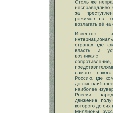
Столь же непра
несправедливо 
за преступле
режимов на го
возлагать её на
Известно, 
интернационал
странах, где к
власть и уст
возникало и
сопротивлени
представителям
самого ярког
Россию, где ко
достиг наиболе
наиболее изуве
России народ
движение полу
которого до сих
Миллионы русс