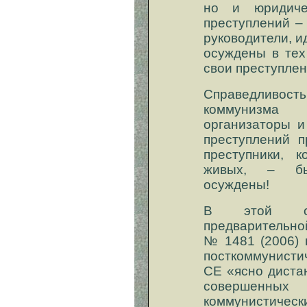
но и юридиче
преступлений –
руководители, и
осуждены в тех
свои преступлен
Справедливость
коммунизма
организаторы и
преступлений п
преступники, 
живых, – бы
осуждены!
В этой св
предварительн
№ 1481 (2006) 
посткоммунисти
СЕ «ясно диста
совершен
коммунистическ