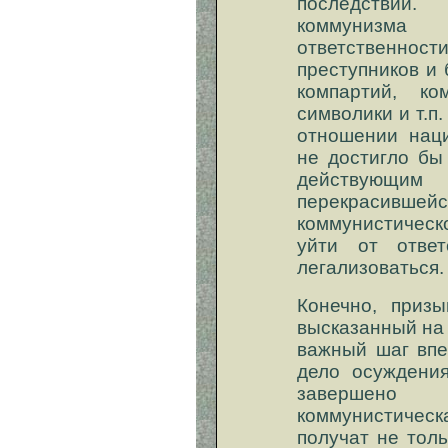
последствий.
коммунизм
ответственн
преступников и
компартий, ко
символики и т.п
отношении наци
не достигло бы
действующи
перекрас
коммунистичес
уйти от ответ
легализоваться.
Конечно, приз
высказанный на
важный шаг впе
дело осуждени
завершено 
коммунистичес
получат не тол