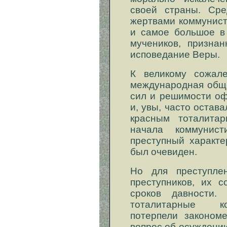
своей страны. Сре
жертвами коммунист
и самое большое в 
мучеников, призна
исповедание Веры.
К великому сожал
международная обще
сил и решимости оф
и, увы, часто остава
красным тоталита
начала коммунист
преступный характ
был очевиден.
Но для преступле
преступников, их 
сроков давности.
тоталитарные к
потерпели законом
вопрос об осуждении