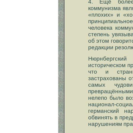
4. Ещё более
коммунизма явл
«плохих» и «х
принципиаль
человека комму
степень увязыва
об этом говорит
редакции резол
Нюрнбергски
историческом п
что и стран
застрахованы о
самых чудо
превращёнными 
нелепо было во
национал-соци
германский на
обвинять в пре
нарушениям пра