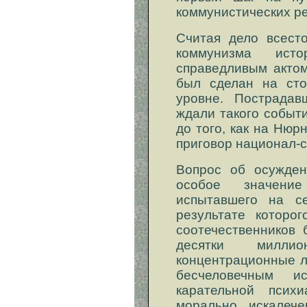
коммунистических р
Считая дело всест
коммунизма ист
справедливым актом
был сделан на ст
уровне. Пострада
ждали такого событ
до того, как на Нюр
приговор национал-
Вопрос об осужден
особое значени
испытавшего на с
результате которо
соотечественников 
десятки мил
концентрационные л
бесчеловечным и
карательной псих
морально искалече